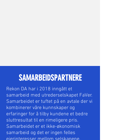
SAMARBEIDSPARTNERE
Rekon DA har i 2018 inngått et
samarbeid med utrederselskapet FaVer.
Samarbeidet er tuftet på en avtale der vi
kombinerer våre kunnskaper og
erfaringer for å tilby kundene et bedre
sluttresultat til en rimeligere pris.
Samarbeidet er et ikke-økonomisk
samarbeid og det er ingen felles
eierinteresser mellom selskapene.