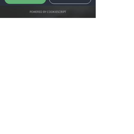
POWERED BY COOKIESCRIPT
KONTAKT
Andreas Jahren
Tlf: 915 65 227
jahren@rekon-da.no
Erik Aanerud
Tlf:
905 51 945